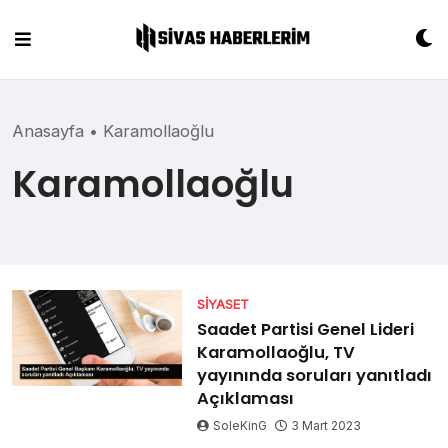
Skip
to
content
Anasayfa
•
Karamollaoğlu
Karamollaoğlu
SIYASET
Saadet Partisi Genel Lideri
Karamollaoğlu, TV
yayınında soruları yanıtladı
Açıklaması
SoleKinG
3 Mart 2023