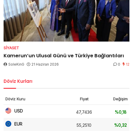
SIYASET
Kamerun’un Ulusal Günü ve Türkiye Bağlantıları
SoleKinG
21 Haziran 2026
0
12
Döviz Kurları
Döviz Kuru
Fiyat
Değişim
USD
47,7436
%0,18
EUR
55,2510
%0,32