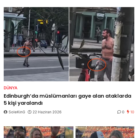
DÜNYA
Edinburgh’da müslümanları gaye alan ataklarda
5 kişi yaralandı
SoleKinG
22 Haziran 2026
0
10