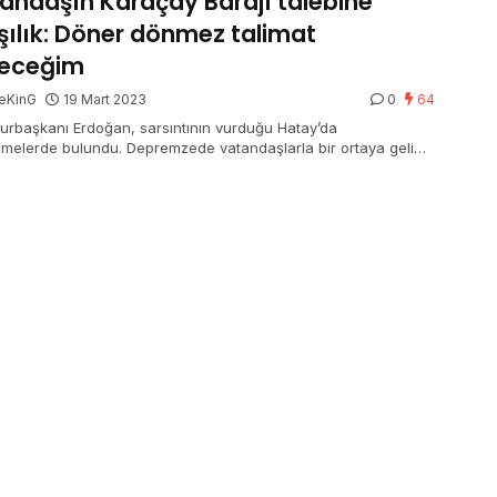
andaşın Karaçay Barajı talebine
şılık: Döner dönmez talimat
receğim
eKinG
19 Mart 2023
0
64
rbaşkanı Erdoğan, sarsıntının vurduğu Hatay’da
emelerde bulundu. Depremzede vatandaşlarla bir ortaya gelip
elerini dinleyen Cumhurbaşkanı Erdoğan, bir vatandaşın
ine ilettiği talebi paylaşarak, “Karaçay Barajı ile ilgili gerekli
atı da döner dönmez vereceğim” sözlerini kullandı.