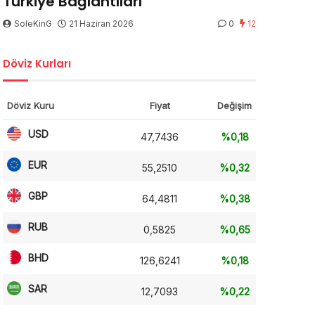
Türkiye Bağlantıları
SoleKinG
21 Haziran 2026
0
12
Döviz Kurları
Döviz Kuru
Fiyat
Değişim
USD
47,7436
%0,18
EUR
55,2510
%0,32
GBP
64,4811
%0,38
RUB
0,5825
%0,65
BHD
126,6241
%0,18
SAR
12,7093
%0,22