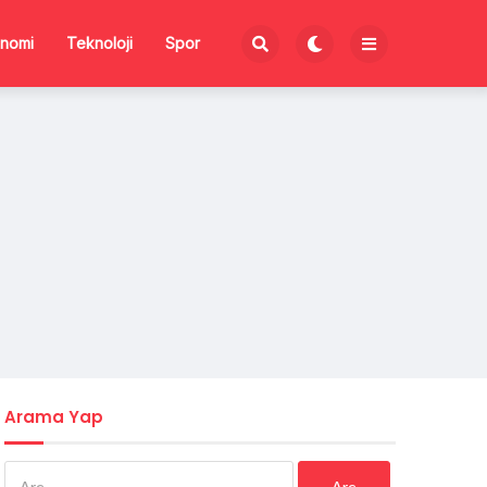
nomi
Teknoloji
Spor
Arama Yap
Arama: