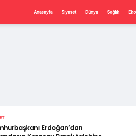
Anasayfa
Siyaset
Dünya
Sağlık
Eko
SET
mhurbaşkanı Erdoğan’dan