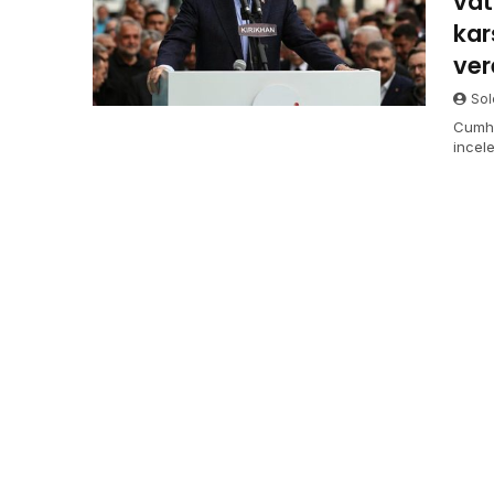
vat
kar
ve
Sol
Cumhu
incel
mesel
kendis
talim