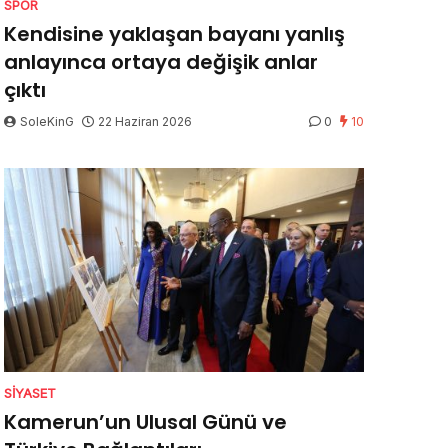
SPOR
Kendisine yaklaşan bayanı yanlış
anlayınca ortaya değişik anlar
çıktı
SoleKinG
22 Haziran 2026
0
10
SIYASET
Kamerun’un Ulusal Günü ve