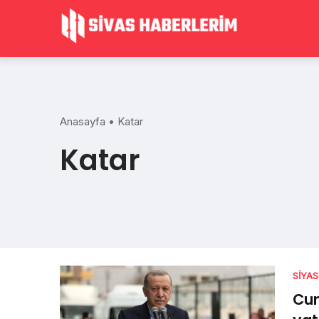
Skip
to
content
Anasayfa
•
Katar
Katar
SIYA
Cu