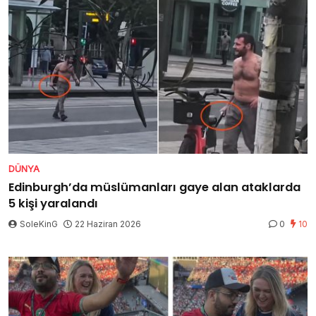
DÜNYA
Edinburgh’da müslümanları gaye alan ataklarda
5 kişi yaralandı
SoleKinG
22 Haziran 2026
0
10