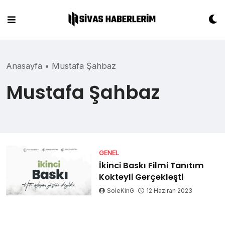
Skip
to
content
Anasayfa
•
Mustafa Şahbaz
Mustafa Şahbaz
GENEL
İkinci Baskı Filmi Tanıtım
Kokteyli Gerçekleşti
SoleKinG
12 Haziran 2023