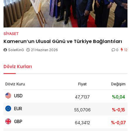
SIYASET
Kamerun’un Ulusal Günü ve Türkiye Bağlantıları
SoleKinG
21 Haziran 2026
0
12
Döviz Kurları
Döviz Kuru
Fiyat
Değişim
USD
47,7137
%0,04
EUR
55,0706
%-0,15
GBP
64,3412
%-0,07