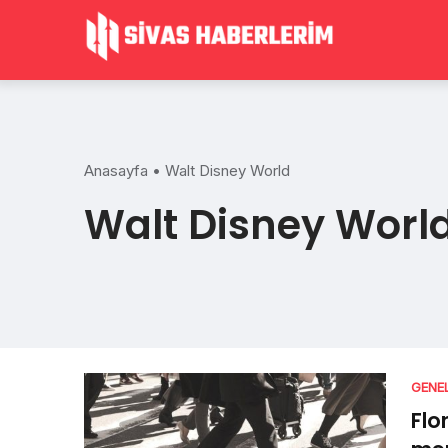
Skip
to
content
Anasayfa
•
Walt Disney World
Walt Disney Worl
GENE
Flo