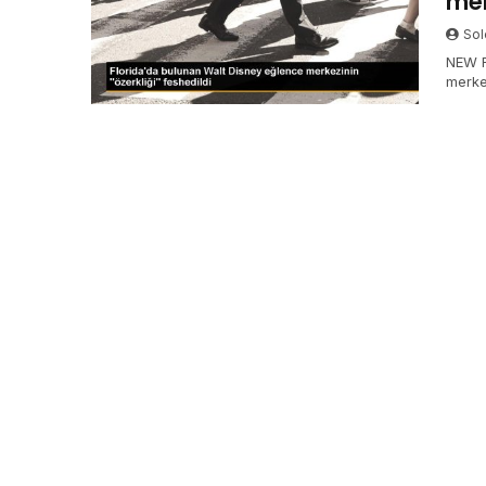
mer
Sol
NEW F
merke
madde