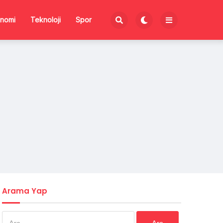
nomi
Teknoloji
Spor
Arama Yap
Arama: