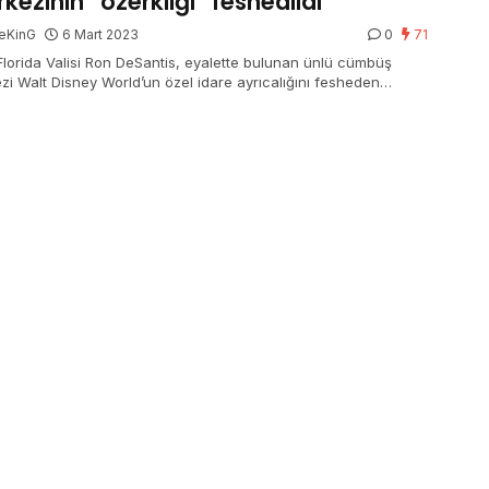
kezinin “özerkliği” feshedildi
eKinG
6 Mart 2023
0
71
lorida Valisi Ron DeSantis, eyalette bulunan ünlü cümbüş
zi Walt Disney World’un özel idare ayrıcalığını fesheden
yi imzalayarak yürürlüğe koydu.