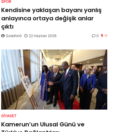
SPOR
Kendisine yaklaşan bayanı yanlış
anlayınca ortaya değişik anlar
çıktı
SoleKinG
22 Haziran 2026
0
11
SIYASET
Kamerun’un Ulusal Günü ve