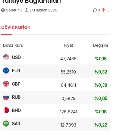
Türkiye Bağlantıları
SoleKinG
21 Haziran 2026
0
13
Döviz Kurları
Döviz Kuru
Fiyat
Değişim
USD
47,7436
%0,18
EUR
55,2510
%0,32
GBP
64,4811
%0,38
RUB
0,5825
%0,65
BHD
126,6241
%0,18
SAR
12,7093
%0,22