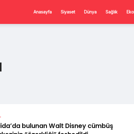
Anasayfa
Siyaset
Dünya
Sağlık
Eko
d
L
rida’da bulunan Walt Disney cümbüş