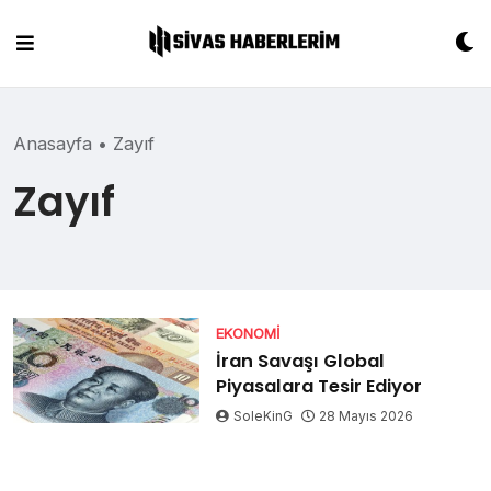
Skip
to
content
Anasayfa
•
Zayıf
Zayıf
EKONOMI
İran Savaşı Global
Piyasalara Tesir Ediyor
SoleKinG
28 Mayıs 2026