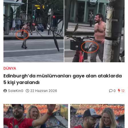
DÜNYA
Edinburgh’da müslümanları gaye alan ataklarda
5 kişi yaralandı
SoleKinG
22 Haziran 2026
0
12