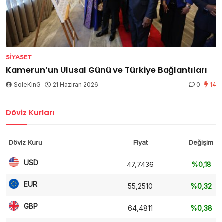
SIYASET
Kamerun’un Ulusal Günü ve Türkiye Bağlantıları
SoleKinG
21 Haziran 2026
0
14
Döviz Kurları
Döviz Kuru
Fiyat
Değişim
USD
47,7436
%0,18
EUR
55,2510
%0,32
GBP
64,4811
%0,38