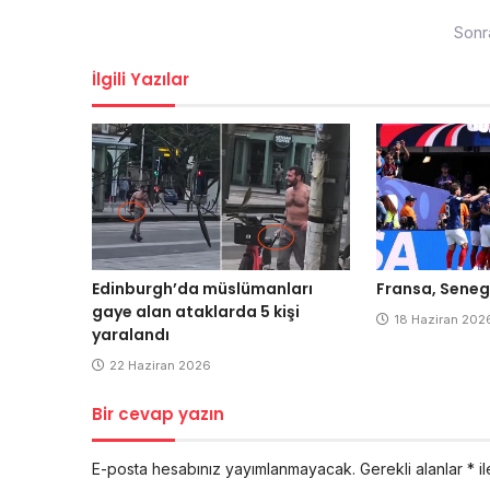
Yazı
Sonr
dolaşımı
İlgili Yazılar
Edinburgh’da müslümanları
Fransa, Senega
gaye alan ataklarda 5 kişi
18 Haziran 202
yaralandı
22 Haziran 2026
Bir cevap yazın
E-posta hesabınız yayımlanmayacak.
Gerekli alanlar
*
il