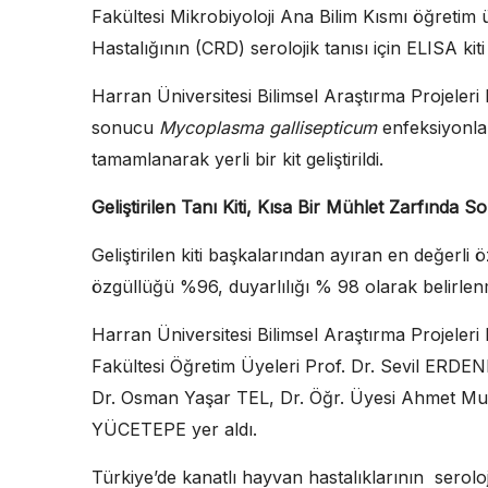
Fakültesi Mikrobiyoloji Ana Bilim Kısmı öğretim 
Hastalığının (CRD) serolojik tanısı için ELISA kiti ge
Harran Üniversitesi Bilimsel Araştırma Projeler
sonucu
Mycoplasma gallisepticum
enfeksiyonlar
tamamlanarak yerli bir kit geliştirildi.
Geliştirilen
Tanı Kiti, Kısa Bir Mühlet Zarfında S
Geliştirilen kiti başkalarından ayıran en değerli öz
özgüllüğü %96, duyarlılığı % 98 olarak belirlen
Harran Üniversitesi Bilimsel Araştırma Projeler
Fakültesi Öğretim Üyeleri Prof. Dr. Sevil ERDE
Dr. Osman Yaşar TEL, Dr. Öğr. Üyesi Ahmet M
YÜCETEPE yer aldı.
Türkiye’de kanatlı hayvan hastalıklarının serolojik 