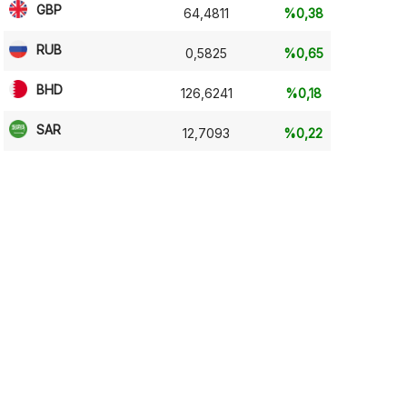
GBP
64,4811
%0,38
RUB
0,5825
%0,65
BHD
126,6241
%0,18
SAR
12,7093
%0,22