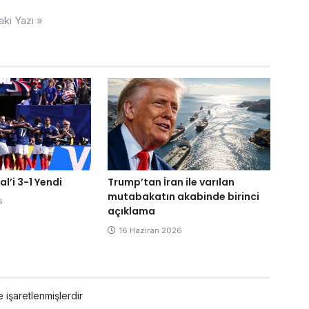
aki Yazı »
l’i 3-1 Yendi
Trump’tan İran ile varılan
mutabakatın akabinde birinci
6
açıklama
16 Haziran 2026
e işaretlenmişlerdir