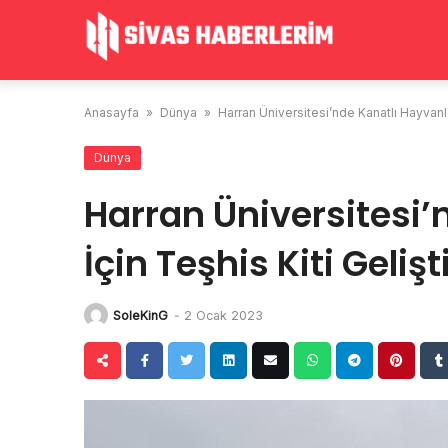
Skip
to
content
Anasayfa
»
Dünya
»
Harran Üniversitesi’nde Kanatlı Hayvanlar 
Dünya
Harran Üniversitesi’
İçin Teşhis Kiti Gelişti
SoleKinG
-
2 Ocak 2023