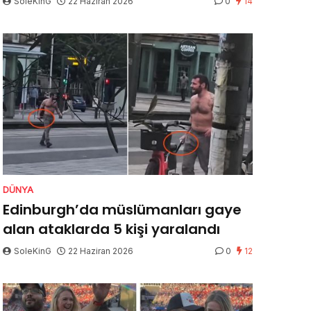
SoleKinG
22 Haziran 2026
0
14
DÜNYA
Edinburgh’da müslümanları gaye
alan ataklarda 5 kişi yaralandı
SoleKinG
22 Haziran 2026
0
12