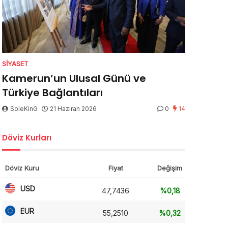
SIYASET
Kamerun’un Ulusal Günü ve
Türkiye Bağlantıları
SoleKinG
21 Haziran 2026
0
14
Döviz Kurları
Döviz Kuru
Fiyat
Değişim
USD
47,7436
%0,18
EUR
55,2510
%0,32