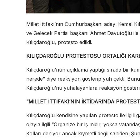
Millet İttifakı’nın Cumhurbaşkanı adayı Kemal K
ve Gelecek Partisi başkanı Ahmet Davutoğlu ile b
Kılıçdaroğlu, protesto edildi.
KILIÇDAROĞLU PROTESTOSU ORTALIĞI KARI
Kılıçdaroğlu’nun açıklama yaptığı sırada bir küm
nerede” diye reaksiyon gösterip yuh çekti. Bunu
Kılıçdaroğlu’nu yuhalayanlara reaksiyon gösterip
“MİLLET İTTİFAKI’NIN İKTİDARINDA PROTE
Kılıçdaroğlu kendisine yapılan protesto ile ilgili
olayla ilgili “Organize bir iş midir, yoksa vatand
Kolları deniyor ancak kıymetli değil sahiden. Şunu 