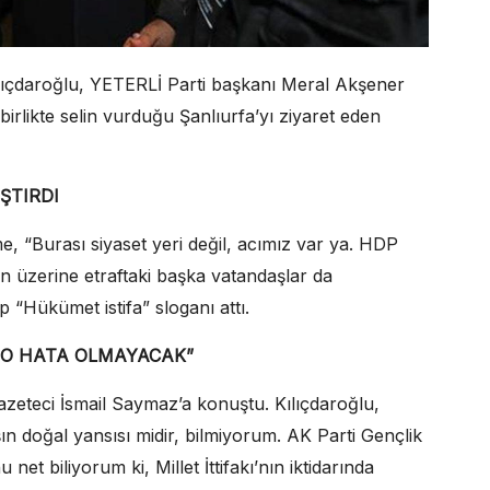
ılıçdaroğlu, YETERLİ Parti başkanı Meral Akşener
irlikte selin vurduğu Şanlıurfa’yı ziyaret eden
ŞTIRDI
e, “Burası siyaset yeri değil, acımız var ya. HDP
n üzerine etraftaki başka vatandaşlar da
 “Hükümet istifa” sloganı attı.
STO HATA OLMAYACAK”
 gazeteci İsmail Saymaz’a konuştu. Kılıçdaroğlu,
aşın doğal yansısı midir, bilmiyorum. AK Parti Gençlik
net biliyorum ki, Millet İttifakı’nın iktidarında