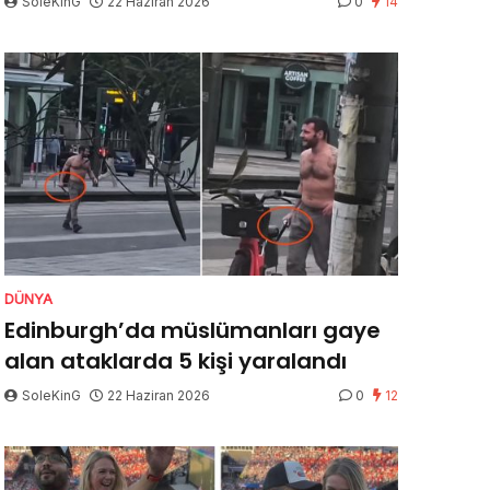
SoleKinG
22 Haziran 2026
0
14
DÜNYA
Edinburgh’da müslümanları gaye
alan ataklarda 5 kişi yaralandı
SoleKinG
22 Haziran 2026
0
12