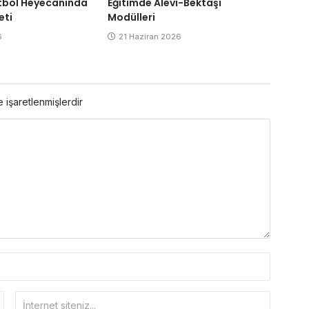
Eğitimde Alevi-Bektaşi
tbol Heyecanında
Modülleri
eti
21 Haziran 2026
6
e işaretlenmişlerdir