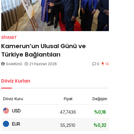
SIYASET
Kamerun’un Ulusal Günü ve
Türkiye Bağlantıları
SoleKinG
21 Haziran 2026
0
14
Döviz Kurları
Döviz Kuru
Fiyat
Değişim
USD
47,7436
%0,18
EUR
55,2510
%0,32