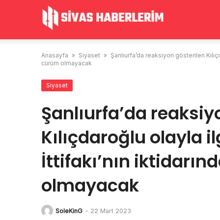
Skip
to
content
Anasayfa
»
Siyaset
»
Şanlıurfa’da reaksiyon gösterilen Kılıçda
cürüm olmayacak
Siyaset
Şanlıurfa’da reaksiy
Kılıçdaroğlu olayla il
İttifakı’nın iktidarı
olmayacak
SoleKinG
-
22 Mart 2023