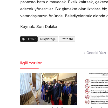
protesto hata olmayacak. Eksik kalırsak, çekeceği
edecek yöneticiler. Biz gitmekte olan iktidara h
vatandaşımızın önünde. Belediyelerimiz alanda ol
Kaynak: Son Dakika
Kılıçdaroğlu
Protesto
Etiketler
Yazı
« Önceki Yazı
dolaşımı
İlgili Yazılar