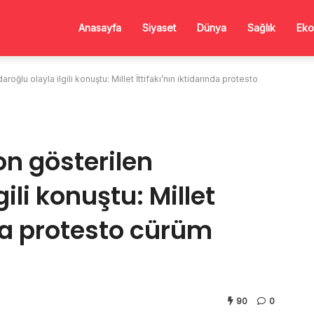
Anasayfa
Siyaset
Dünya
Sağlık
Eko
roğlu olayla ilgili konuştu: Millet İttifakı’nın iktidarında protesto
on gösterilen
gili konuştu: Millet
nda protesto cürüm
90
0