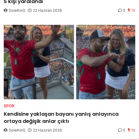
5 kişi yaralandı
SoleKinG
22 Haziran 2026
0
10
SPOR
Kendisine yaklaşan bayanı yanlış anlayınca
ortaya değişik anlar çıktı
SoleKinG
22 Haziran 2026
0
10